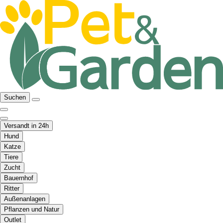
Suchen
Versandt in 24h
Hund
Katze
Tiere
Zucht
Bauernhof
Ritter
Außenanlagen
Pflanzen und Natur
Outlet