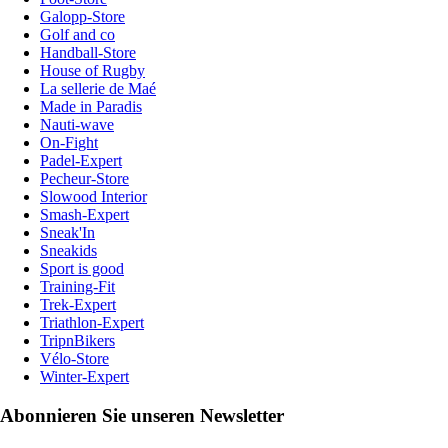
Galopp-Store
Golf and co
Handball-Store
House of Rugby
La sellerie de Maé
Made in Paradis
Nauti-wave
On-Fight
Padel-Expert
Pecheur-Store
Slowood Interior
Smash-Expert
Sneak'In
Sneakids
Sport is good
Training-Fit
Trek-Expert
Triathlon-Expert
TripnBikers
Vélo-Store
Winter-Expert
Abonnieren Sie unseren Newsletter