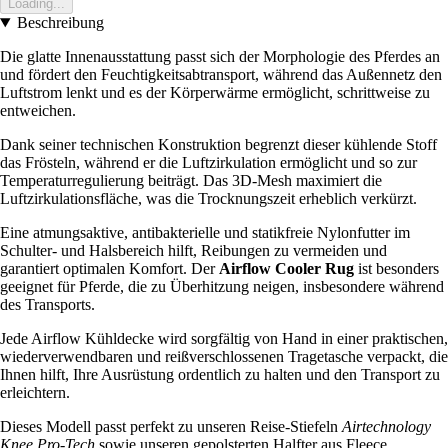
Loading...
Beschreibung
Die glatte Innenausstattung passt sich der Morphologie des Pferdes an
und fördert den Feuchtigkeitsabtransport, während das Außennetz den
Luftstrom lenkt und es der Körperwärme ermöglicht, schrittweise zu
entweichen.
Dank seiner technischen Konstruktion begrenzt dieser kühlende Stoff
das Frösteln, während er die Luftzirkulation ermöglicht und so zur
Temperaturregulierung beiträgt. Das 3D-Mesh maximiert die
Luftzirkulationsfläche, was die Trocknungszeit erheblich verkürzt.
Eine atmungsaktive, antibakterielle und statikfreie Nylonfutter im
Schulter- und Halsbereich hilft, Reibungen zu vermeiden und
garantiert optimalen Komfort. Der
Airflow Cooler Rug
ist besonders
geeignet für Pferde, die zu Überhitzung neigen, insbesondere während
des Transports.
Jede Airflow Kühldecke wird sorgfältig von Hand in einer praktischen,
wiederverwendbaren und reißverschlossenen Tragetasche verpackt, die
Ihnen hilft, Ihre Ausrüstung ordentlich zu halten und den Transport zu
erleichtern.
Dieses Modell passt perfekt zu unseren Reise-Stiefeln
Airtechnology
Knee Pro-Tech
sowie unseren gepolsterten Halfter aus Fleece.