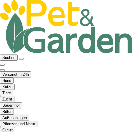
Suchen
Versandt in 24h
Hund
Katze
Tiere
Zucht
Bauernhof
Ritter
Außenanlagen
Pflanzen und Natur
Outlet