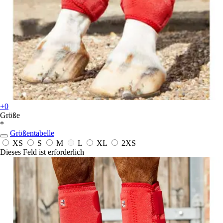
+0
Größe
*
Größentabelle
XS
S
M
L
XL
2XS
Dieses Feld ist erforderlich