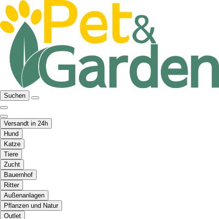
Suchen
Versandt in 24h
Hund
Katze
Tiere
Zucht
Bauernhof
Ritter
Außenanlagen
Pflanzen und Natur
Outlet