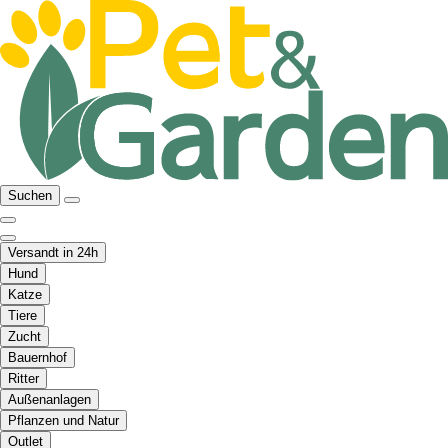
Suchen
Versandt in 24h
Hund
Katze
Tiere
Zucht
Bauernhof
Ritter
Außenanlagen
Pflanzen und Natur
Outlet