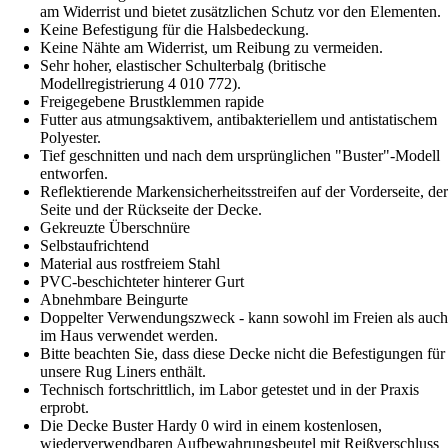
am Widerrist und bietet zusätzlichen Schutz vor den Elementen.
Keine Befestigung für die Halsbedeckung.
Keine Nähte am Widerrist, um Reibung zu vermeiden.
Sehr hoher, elastischer Schulterbalg (britische
Modellregistrierung 4 010 772).
Freigegebene Brustklemmen rapide
Futter aus atmungsaktivem, antibakteriellem und antistatischem
Polyester.
Tief geschnitten und nach dem ursprünglichen "Buster"-Modell
entworfen.
Reflektierende Markensicherheitsstreifen auf der Vorderseite, der
Seite und der Rückseite der Decke.
Gekreuzte Überschnüre
Selbstaufrichtend
Material aus rostfreiem Stahl
PVC-beschichteter hinterer Gurt
Abnehmbare Beingurte
Doppelter Verwendungszweck - kann sowohl im Freien als auch
im Haus verwendet werden.
Bitte beachten Sie, dass diese Decke nicht die Befestigungen für
unsere Rug Liners enthält.
Technisch fortschrittlich, im Labor getestet und in der Praxis
erprobt.
Die Decke Buster Hardy 0 wird in einem kostenlosen,
wiederverwendbaren Aufbewahrungsbeutel mit Reißverschluss