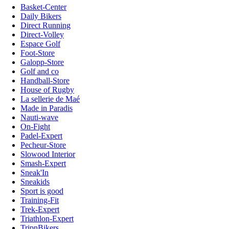
Basket-Center
Daily Bikers
Direct Running
Direct-Volley
Espace Golf
Foot-Store
Galopp-Store
Golf and co
Handball-Store
House of Rugby
La sellerie de Maé
Made in Paradis
Nauti-wave
On-Fight
Padel-Expert
Pecheur-Store
Slowood Interior
Smash-Expert
Sneak'In
Sneakids
Sport is good
Training-Fit
Trek-Expert
Triathlon-Expert
TripnBikers