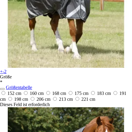
+-2
Größe
*
Größentabelle
152 cm
160 cm
168 cm
175 cm
183 cm
191
cm
198 cm
206 cm
213 cm
221 cm
Dieses Feld ist erforderlich