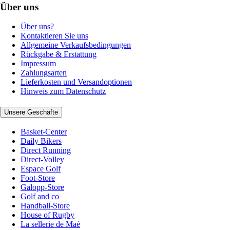
Über uns
Über uns?
Kontaktieren Sie uns
Allgemeine Verkaufsbedingungen
Rückgabe & Erstattung
Impressum
Zahlungsarten
Lieferkosten und Versandoptionen
Hinweis zum Datenschutz
Unsere Geschäfte
Basket-Center
Daily Bikers
Direct Running
Direct-Volley
Espace Golf
Foot-Store
Galopp-Store
Golf and co
Handball-Store
House of Rugby
La sellerie de Maé