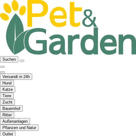
Suchen
Versandt in 24h
Hund
Katze
Tiere
Zucht
Bauernhof
Ritter
Außenanlagen
Pflanzen und Natur
Outlet