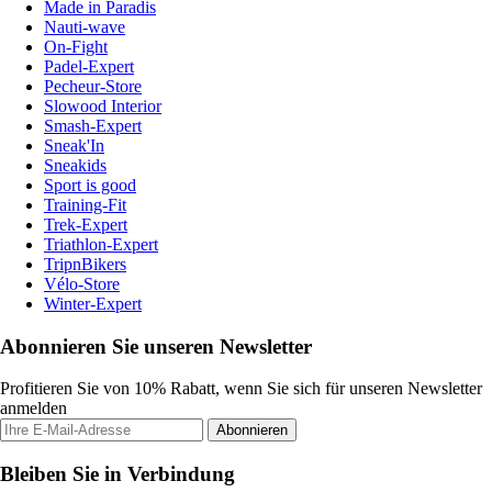
Made in Paradis
Nauti-wave
On-Fight
Padel-Expert
Pecheur-Store
Slowood Interior
Smash-Expert
Sneak'In
Sneakids
Sport is good
Training-Fit
Trek-Expert
Triathlon-Expert
TripnBikers
Vélo-Store
Winter-Expert
Abonnieren Sie unseren Newsletter
Profitieren Sie von 10% Rabatt, wenn Sie sich für unseren Newsletter
anmelden
Abonnieren
Bleiben Sie in Verbindung