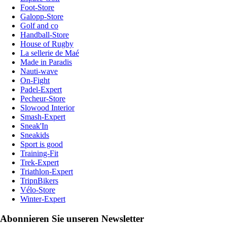
Foot-Store
Galopp-Store
Golf and co
Handball-Store
House of Rugby
La sellerie de Maé
Made in Paradis
Nauti-wave
On-Fight
Padel-Expert
Pecheur-Store
Slowood Interior
Smash-Expert
Sneak'In
Sneakids
Sport is good
Training-Fit
Trek-Expert
Triathlon-Expert
TripnBikers
Vélo-Store
Winter-Expert
Abonnieren Sie unseren Newsletter