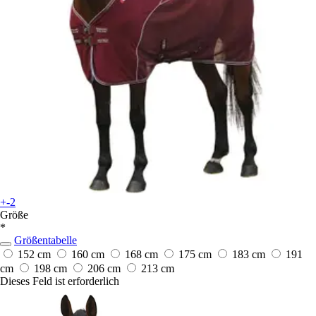
+-2
Größe
*
Größentabelle
152 cm
160 cm
168 cm
175 cm
183 cm
191
cm
198 cm
206 cm
213 cm
Dieses Feld ist erforderlich