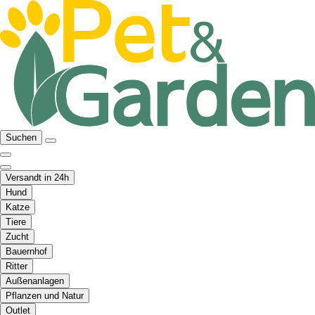
Suchen
Versandt in 24h
Hund
Katze
Tiere
Zucht
Bauernhof
Ritter
Außenanlagen
Pflanzen und Natur
Outlet