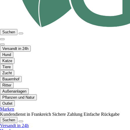
Suchen
Versandt in 24h
Hund
Katze
Tiere
Zucht
Bauernhof
Ritter
Außenanlagen
Pflanzen und Natur
Outlet
Marken
Kundendienst in Frankreich
Sichere Zahlung
Einfache Rückgabe
Suchen
Versandt in 24h