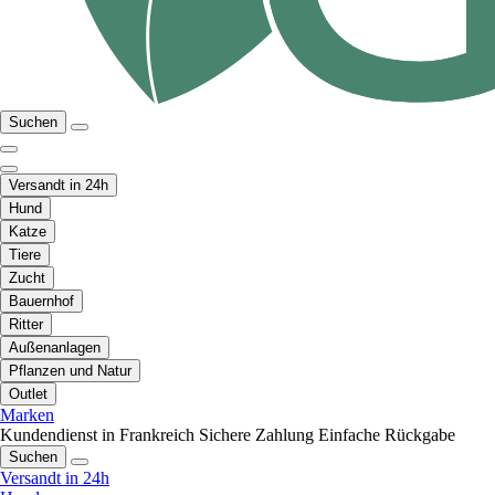
Suchen
Versandt in 24h
Hund
Katze
Tiere
Zucht
Bauernhof
Ritter
Außenanlagen
Pflanzen und Natur
Outlet
Marken
Kundendienst in Frankreich
Sichere Zahlung
Einfache Rückgabe
Suchen
Versandt in 24h