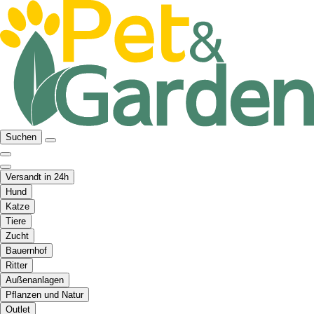
Suchen
Versandt in 24h
Hund
Katze
Tiere
Zucht
Bauernhof
Ritter
Außenanlagen
Pflanzen und Natur
Outlet