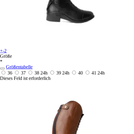
+-2
Größe
*
Größentabelle
36
37
38
24h
39
24h
40
41
24h
Dieses Feld ist erforderlich