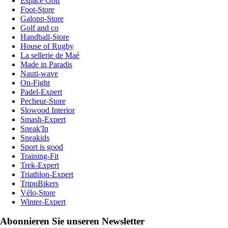
Espace Golf
Foot-Store
Galopp-Store
Golf and co
Handball-Store
House of Rugby
La sellerie de Maé
Made in Paradis
Nauti-wave
On-Fight
Padel-Expert
Pecheur-Store
Slowood Interior
Smash-Expert
Sneak'In
Sneakids
Sport is good
Training-Fit
Trek-Expert
Triathlon-Expert
TripnBikers
Vélo-Store
Winter-Expert
Abonnieren Sie unseren Newsletter