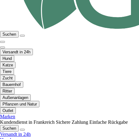
Suchen
Versandt in 24h
Hund
Katze
Tiere
Zucht
Bauernhof
Ritter
Außenanlagen
Pflanzen und Natur
Outlet
Marken
Kundendienst in Frankreich
Sichere Zahlung
Einfache Rückgabe
Suchen
Versandt in 24h