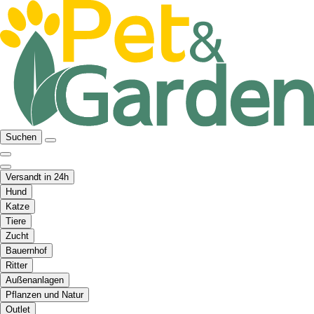
Suchen
Versandt in 24h
Hund
Katze
Tiere
Zucht
Bauernhof
Ritter
Außenanlagen
Pflanzen und Natur
Outlet