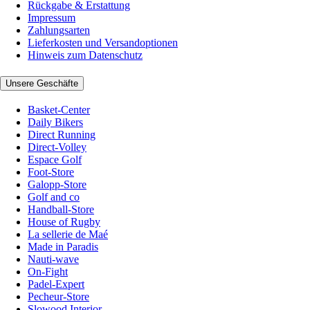
Rückgabe & Erstattung
Impressum
Zahlungsarten
Lieferkosten und Versandoptionen
Hinweis zum Datenschutz
Unsere Geschäfte
Basket-Center
Daily Bikers
Direct Running
Direct-Volley
Espace Golf
Foot-Store
Galopp-Store
Golf and co
Handball-Store
House of Rugby
La sellerie de Maé
Made in Paradis
Nauti-wave
On-Fight
Padel-Expert
Pecheur-Store
Slowood Interior