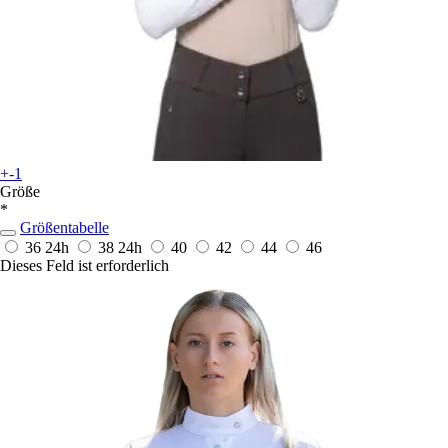
+-1
Größe
*
Größentabelle
36
24h
38
24h
40
42
44
46
Dieses Feld ist erforderlich