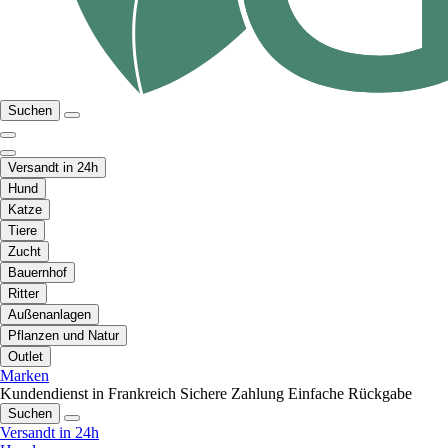
Suchen
Versandt in 24h
Hund
Katze
Tiere
Zucht
Bauernhof
Ritter
Außenanlagen
Pflanzen und Natur
Outlet
Marken
Kundendienst in Frankreich
Sichere Zahlung
Einfache Rückgabe
Suchen
Versandt in 24h