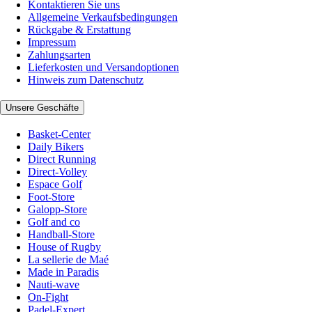
Kontaktieren Sie uns
Allgemeine Verkaufsbedingungen
Rückgabe & Erstattung
Impressum
Zahlungsarten
Lieferkosten und Versandoptionen
Hinweis zum Datenschutz
Unsere Geschäfte
Basket-Center
Daily Bikers
Direct Running
Direct-Volley
Espace Golf
Foot-Store
Galopp-Store
Golf and co
Handball-Store
House of Rugby
La sellerie de Maé
Made in Paradis
Nauti-wave
On-Fight
Padel-Expert