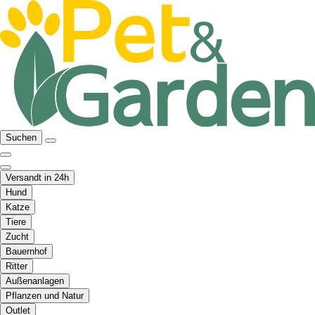
Suchen
Versandt in 24h
Hund
Katze
Tiere
Zucht
Bauernhof
Ritter
Außenanlagen
Pflanzen und Natur
Outlet