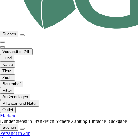
Suchen
Versandt in 24h
Hund
Katze
Tiere
Zucht
Bauernhof
Ritter
Außenanlagen
Pflanzen und Natur
Outlet
Marken
Kundendienst in Frankreich
Sichere Zahlung
Einfache Rückgabe
Suchen
Versandt in 24h