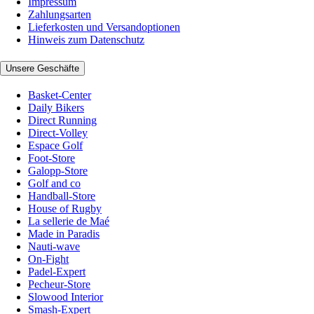
Impressum
Zahlungsarten
Lieferkosten und Versandoptionen
Hinweis zum Datenschutz
Unsere Geschäfte
Basket-Center
Daily Bikers
Direct Running
Direct-Volley
Espace Golf
Foot-Store
Galopp-Store
Golf and co
Handball-Store
House of Rugby
La sellerie de Maé
Made in Paradis
Nauti-wave
On-Fight
Padel-Expert
Pecheur-Store
Slowood Interior
Smash-Expert