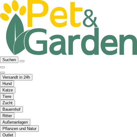
Suchen
Versandt in 24h
Hund
Katze
Tiere
Zucht
Bauernhof
Ritter
Außenanlagen
Pflanzen und Natur
Outlet