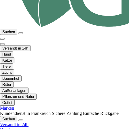
Suchen
Versandt in 24h
Hund
Katze
Tiere
Zucht
Bauernhof
Ritter
Außenanlagen
Pflanzen und Natur
Outlet
Marken
Kundendienst in Frankreich
Sichere Zahlung
Einfache Rückgabe
Suchen
Versandt in 24h