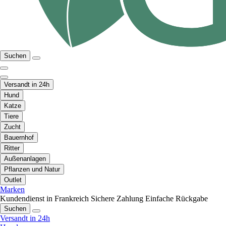
Suchen
Versandt in 24h
Hund
Katze
Tiere
Zucht
Bauernhof
Ritter
Außenanlagen
Pflanzen und Natur
Outlet
Marken
Kundendienst in Frankreich
Sichere Zahlung
Einfache Rückgabe
Suchen
Versandt in 24h