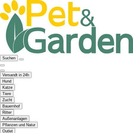
Suchen
Versandt in 24h
Hund
Katze
Tiere
Zucht
Bauernhof
Ritter
Außenanlagen
Pflanzen und Natur
Outlet