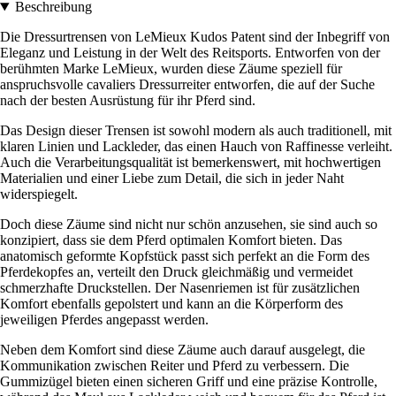
Beschreibung
Die Dressurtrensen von LeMieux Kudos Patent sind der Inbegriff von
Eleganz und Leistung in der Welt des Reitsports. Entworfen von der
berühmten Marke LeMieux, wurden diese Zäume speziell für
anspruchsvolle cavaliers Dressurreiter entworfen, die auf der Suche
nach der besten Ausrüstung für ihr Pferd sind.
Das Design dieser Trensen ist sowohl modern als auch traditionell, mit
klaren Linien und Lackleder, das einen Hauch von Raffinesse verleiht.
Auch die Verarbeitungsqualität ist bemerkenswert, mit hochwertigen
Materialien und einer Liebe zum Detail, die sich in jeder Naht
widerspiegelt.
Doch diese Zäume sind nicht nur schön anzusehen, sie sind auch so
konzipiert, dass sie dem Pferd optimalen Komfort bieten. Das
anatomisch geformte Kopfstück passt sich perfekt an die Form des
Pferdekopfes an, verteilt den Druck gleichmäßig und vermeidet
schmerzhafte Druckstellen. Der Nasenriemen ist für zusätzlichen
Komfort ebenfalls gepolstert und kann an die Körperform des
jeweiligen Pferdes angepasst werden.
Neben dem Komfort sind diese Zäume auch darauf ausgelegt, die
Kommunikation zwischen Reiter und Pferd zu verbessern. Die
Gummizügel bieten einen sicheren Griff und eine präzise Kontrolle,