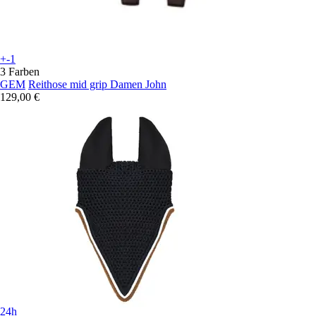
+-1
3 Farben
GEM
Reithose mid grip Damen John
129,00 €
24h