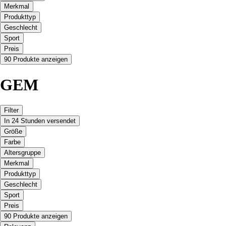
Merkmal
Produkttyp
Geschlecht
Sport
Preis
90 Produkte anzeigen
GEM
Filter
In 24 Stunden versendet
Größe
Farbe
Altersgruppe
Merkmal
Produkttyp
Geschlecht
Sport
Preis
90 Produkte anzeigen