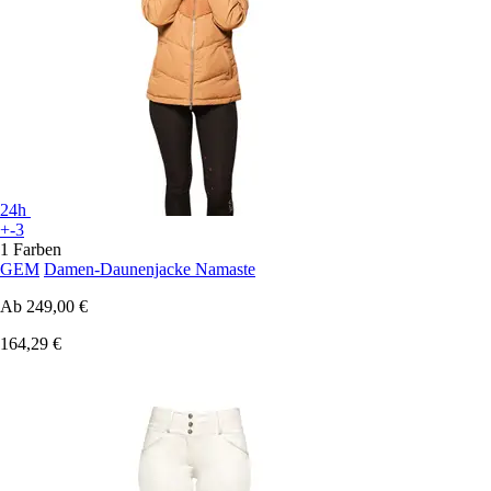
24h
+-3
1 Farben
GEM
Damen-Daunenjacke Namaste
Ab
249,00 €
164,29 €