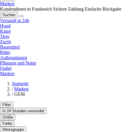
Marken
Kundendienst in Frankreich
Sichere Zahlung
Einfache Rückgabe
Suchen
Versandt in 24h
Hund
Katze
Tiere
Zucht
Bauernhof
Ritter
Außenanlagen
Pflanzen und Natur
Outlet
Marken
Startseite
/
Marken
/
GEM
Filter
In 24 Stunden versendet
Größe
Farbe
Altersgruppe