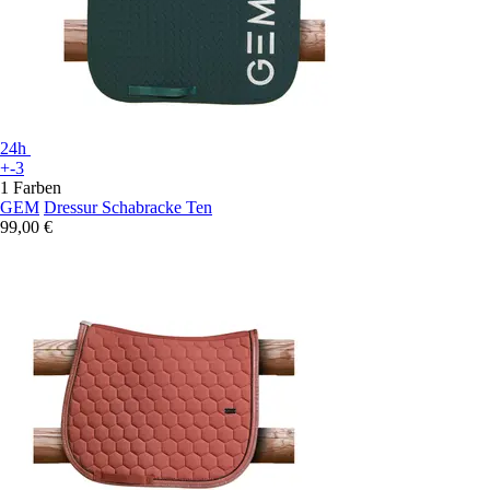
24h
+-3
1 Farben
GEM
Dressur Schabracke Ten
99,00 €