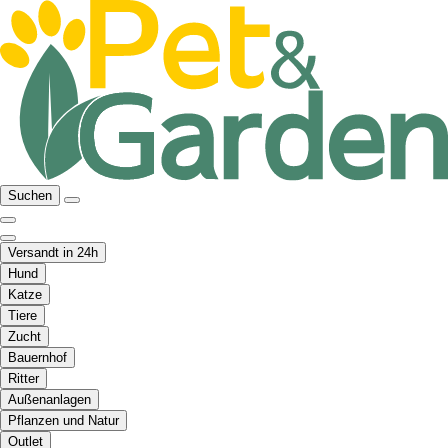
Suchen
Versandt in 24h
Hund
Katze
Tiere
Zucht
Bauernhof
Ritter
Außenanlagen
Pflanzen und Natur
Outlet