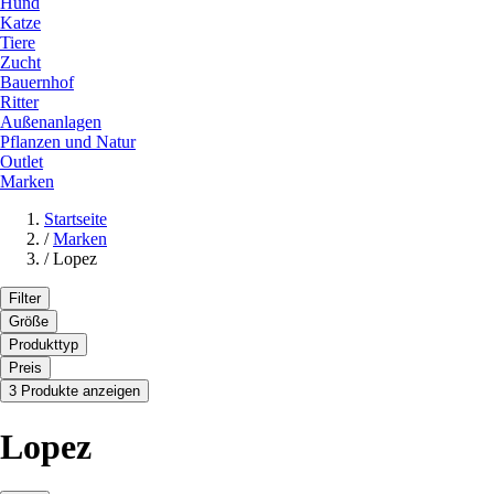
Hund
Katze
Tiere
Zucht
Bauernhof
Ritter
Außenanlagen
Pflanzen und Natur
Outlet
Marken
Startseite
/
Marken
/
Lopez
Filter
Größe
Produkttyp
Preis
3 Produkte anzeigen
Lopez