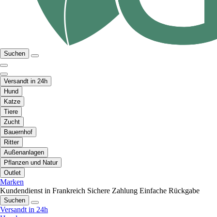
Suchen
Versandt in 24h
Hund
Katze
Tiere
Zucht
Bauernhof
Ritter
Außenanlagen
Pflanzen und Natur
Outlet
Marken
Kundendienst in Frankreich
Sichere Zahlung
Einfache Rückgabe
Suchen
Versandt in 24h