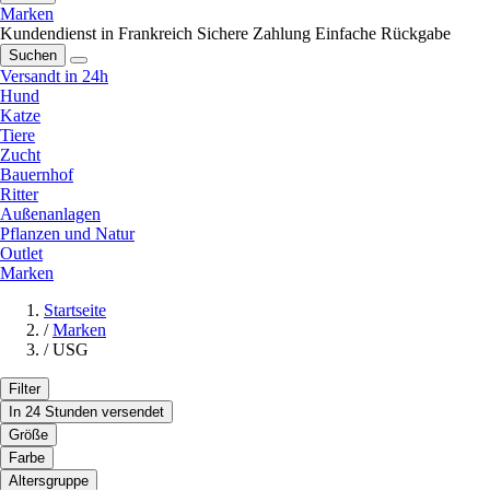
Marken
Kundendienst in Frankreich
Sichere Zahlung
Einfache Rückgabe
Suchen
Versandt in 24h
Hund
Katze
Tiere
Zucht
Bauernhof
Ritter
Außenanlagen
Pflanzen und Natur
Outlet
Marken
Startseite
/
Marken
/
USG
Filter
In 24 Stunden versendet
Größe
Farbe
Altersgruppe