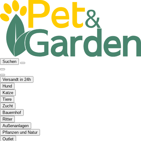
Suchen
Versandt in 24h
Hund
Katze
Tiere
Zucht
Bauernhof
Ritter
Außenanlagen
Pflanzen und Natur
Outlet