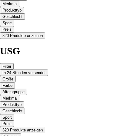
Merkmal
Produkttyp
Geschlecht
Sport
Preis
320 Produkte anzeigen
USG
Filter
In 24 Stunden versendet
Größe
Farbe
Altersgruppe
Merkmal
Produkttyp
Geschlecht
Sport
Preis
320 Produkte anzeigen