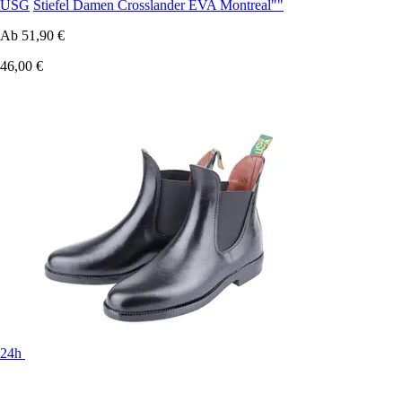
USG
Stiefel Damen Crosslander EVA Montreal""
Ab
51,90 €
46,00 €
24h