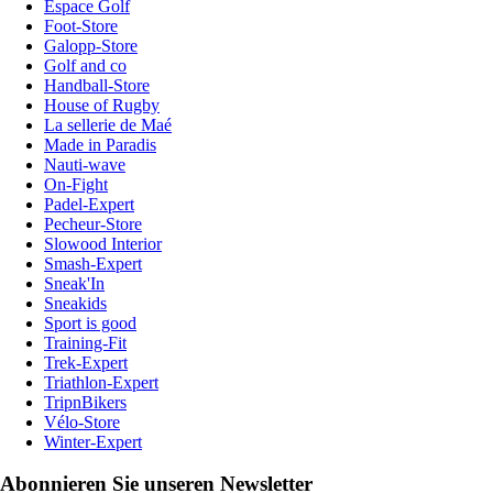
Espace Golf
Foot-Store
Galopp-Store
Golf and co
Handball-Store
House of Rugby
La sellerie de Maé
Made in Paradis
Nauti-wave
On-Fight
Padel-Expert
Pecheur-Store
Slowood Interior
Smash-Expert
Sneak'In
Sneakids
Sport is good
Training-Fit
Trek-Expert
Triathlon-Expert
TripnBikers
Vélo-Store
Winter-Expert
Abonnieren Sie unseren Newsletter