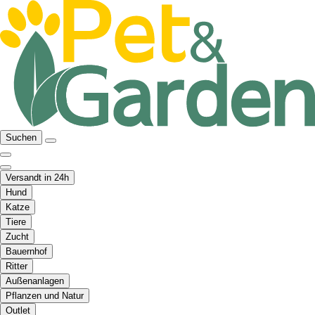
Suchen
Versandt in 24h
Hund
Katze
Tiere
Zucht
Bauernhof
Ritter
Außenanlagen
Pflanzen und Natur
Outlet